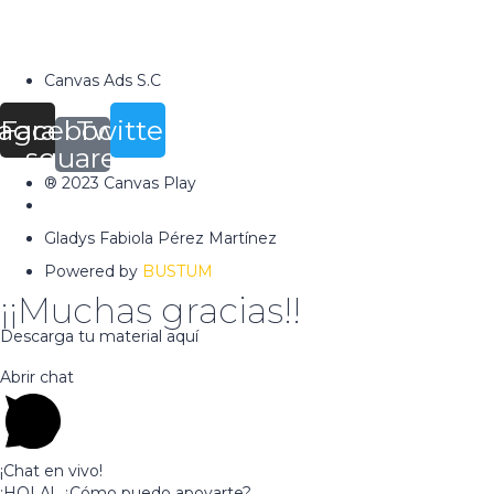
Canvas Ads S.C
tagram
Facebook-
Twitter
square
® 2023 Canvas Play
www.canvasadschool.com
Gladys Fabiola Pérez Martínez
Powered by
BUSTUM
¡¡Muchas gracias!!
Descarga tu material aquí
Descargar
Abrir chat
¡Chat en vivo!
¡HOLA!, ¿Cómo puedo apoyarte?