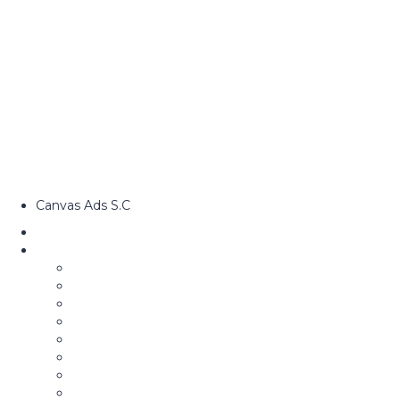
Canvas Ads S.C
Nosotros
Cursos
Diplomado de Consultoría Política
Tik Tok para la Política
Storytelling Político
Aspirantes y Candidatos
Estrategia y Mensaje Político
Campañas Políticas
Community Manager para la Política
Comunicación Gubernamental