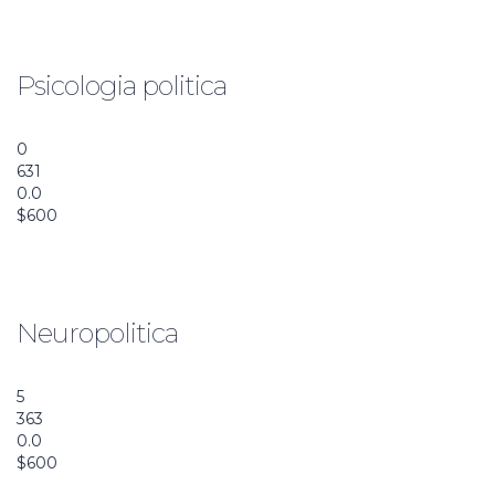
Communication
Psicologia politica
Añadir a la lista de deseos
0
631
0.0
$600
Vista previa de este curso
Communication
Neuropolitica
Añadir a la lista de deseos
5
363
0.0
$600
Vista previa de este curso