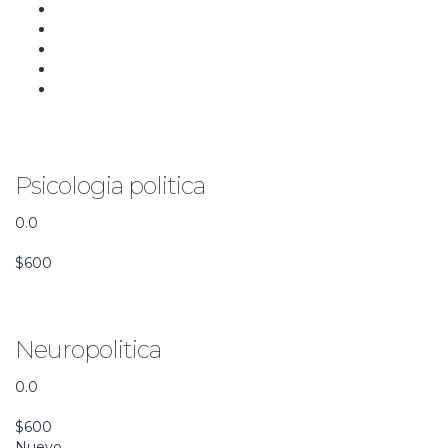
Communication
Psicologia politica
0.0
Vista previa de este curso
$600
Communication
Neuropolitica
0.0
Vista previa de este curso
$600
Nuevo