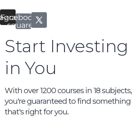
Iniciar Sesión
tagram
Facebook-
square
Start Investing
in You
With over 1200 courses in 18 subjects,
you're guaranteed to find something
that's right for you.
Join for free