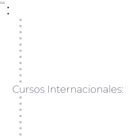
Nosotros
Cursos
Diplomado de Consultoría Política
Tik Tok para la Política
Storytelling Político
Aspirantes y Candidatos
Estrategia y Mensaje Político
Campañas Políticas
Community Manager para la Política
Comunicación Gubernamental
Marketing y Comunicación Política Digital
War Room
La Campaña B
Cursos Internacionales:
Diplomado de Consultoría Política
Tik Tok para la Política
Storytelling Político
Aspirantes y Candidatos
Estrategia y Mensaje Político
Campañas Políticas
Community Manager para la Política