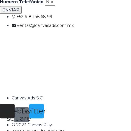
Numero Telefónico
ENVIAR
+52 618 146 68 99
ventas@canvasads.com.mx
Canvas Ads S.C
tagram
Facebook-
Twitter
square
® 2023 Canvas Play
www.canvasadschool.com