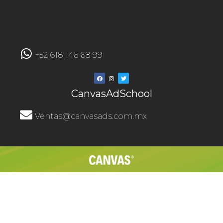
+52 618 146 68 99
CanvasAdSchool
Ventas@canvasads.com.mx