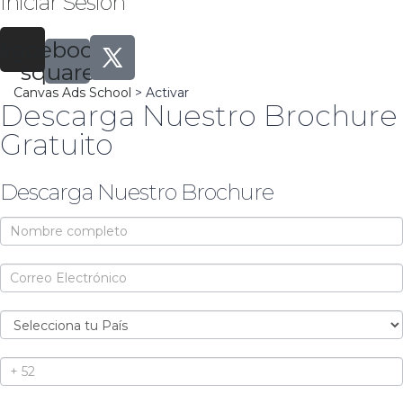
Iniciar Sesión
tagram
Facebook-
square
Canvas Ads School
>
Activar
Descarga Nuestro Brochure
Gratuito
Descarga Nuestro Brochure
Brochure