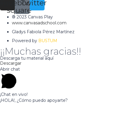
tagram
Facebook-
Twitter
square
® 2023 Canvas Play
www.canvasadschool.com
Gladys Fabiola Pérez Martínez
Powered by
BUSTUM
¡¡Muchas gracias!!
Descarga tu material aquí
Descargar
Abrir chat
¡Chat en vivo!
¡HOLA!, ¿Cómo puedo apoyarte?