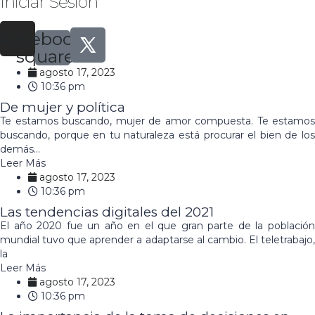
Iniciar Sesión
tagram
Facebook-
square
agosto 17, 2023
10:36 pm
De mujer y política
Te estamos buscando, mujer de amor compuesta. Te estamos
buscando, porque en tu naturaleza está procurar el bien de los
demás…
Leer Más
agosto 17, 2023
10:36 pm
Las tendencias digitales del 2021
El año 2020 fue un año en el que gran parte de la población
mundial tuvo que aprender a adaptarse al cambio. El teletrabajo,
la
Leer Más
agosto 17, 2023
10:36 pm