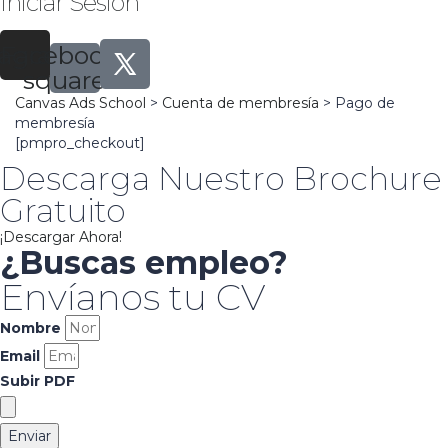
Iniciar Sesión
tagram
Facebook-
square
Canvas Ads School
>
Cuenta de membresía
>
Pago de
membresía
[pmpro_checkout]
Descarga Nuestro Brochure
Gratuito
¡Descargar Ahora!
¿Buscas empleo?
Envíanos tu CV
Nombre
Email
Subir PDF
Enviar