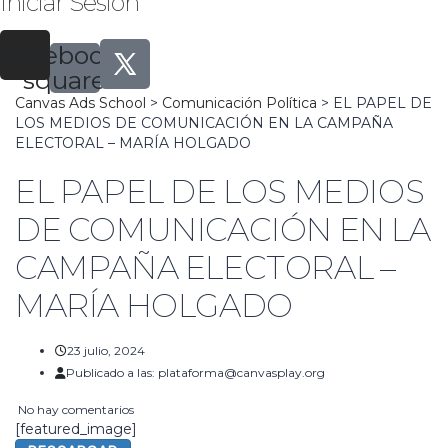
Iniciar Sesión
tagram
Facebook-
square
Canvas Ads School
>
Comunicación Política
>
EL PAPEL DE
LOS MEDIOS DE COMUNICACIÓN EN LA CAMPAÑA
ELECTORAL – MARÍA HOLGADO
EL PAPEL DE LOS MEDIOS
DE COMUNICACIÓN EN LA
CAMPAÑA ELECTORAL –
MARÍA HOLGADO
23 julio, 2024
Publicado a las:
plataforma@canvasplay.org
No hay comentarios
[featured_image]