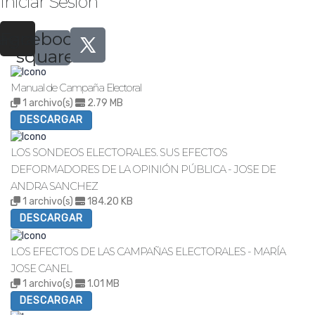
Iniciar Sesión
tagram
Facebook-
square
Manual de Campaña Electoral
1 archivo(s)
2.79 MB
DESCARGAR
LOS SONDEOS ELECTORALES. SUS EFECTOS
DEFORMADORES DE LA OPINIÓN PÚBLICA - JOSE DE
ANDRA SANCHEZ
1 archivo(s)
184.20 KB
DESCARGAR
LOS EFECTOS DE LAS CAMPAÑAS ELECTORALES - MARÍA
JOSE CANEL
1 archivo(s)
1.01 MB
DESCARGAR