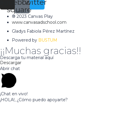
tagram
Facebook-
Twitter
square
® 2023 Canvas Play
www.canvasadschool.com
Gladys Fabiola Pérez Martínez
Powered by
BUSTUM
¡¡Muchas gracias!!
Descarga tu material aquí
Descargar
Abrir chat
¡Chat en vivo!
¡HOLA!, ¿Cómo puedo apoyarte?