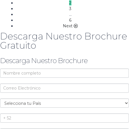
de
2
3
entradas
…
6
Next
Descarga Nuestro Brochure
Gratuito
Descarga Nuestro Brochure
Brochure