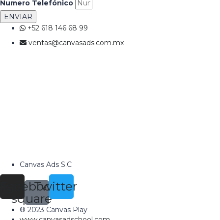
Numero Telefónico
ENVIAR
+52 618 146 68 99
ventas@canvasads.com.mx
Canvas Ads S.C
tagram
Facebook-
Twitter
square
® 2023 Canvas Play
www.canvasadschool.com