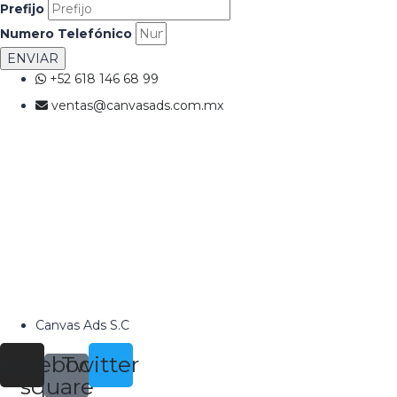
Prefijo
Numero Telefónico
ENVIAR
+52 618 146 68 99
ventas@canvasads.com.mx
Canvas Ads S.C
tagram
Facebook-
Twitter
square