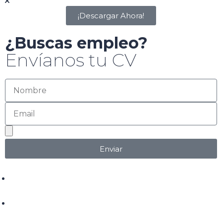
¡Descargar Ahora!
¿Buscas empleo?
Envíanos tu CV
Enviar
+52 618 146 68 99
ventas@canvasads.com.mx