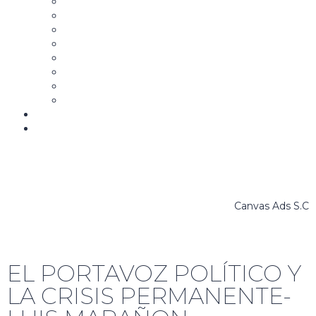
Aspirantes y Candidatos
Estrategia y Mensaje Político
Campañas Políticas
Community Manager para la Política
Comunicación Gubernamental
Marketing y Comunicación Política Digital
War Room
La Campaña B
Biblioteca
Bolsa de trabajo
Canvas Ads S.C
EL PORTAVOZ POLÍTICO Y
LA CRISIS PERMANENTE-