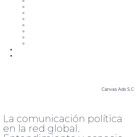
Aspirantes y Candidatos
Estrategia y Mensaje Político
Campañas Políticas
Community Manager para la Política
Comunicación Gubernamental
Marketing y Comunicación Política Digital
War Room
La Campaña B
Biblioteca
Bolsa de trabajo
Canvas Ads S.C
La comunicación política
en la red global.