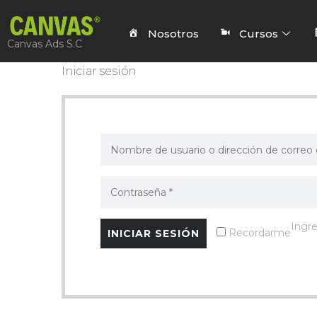
Nosotros
Cursos
Canvas Ads S.C
Iniciar sesión
Ingre
Recordarme
¿Ha p