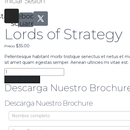
Iniciar Sesión
stagram
Facebook-
square
Lords of Strategy
$
35.00
Precio
Pellentesque habitant morbi tristique senectus et netus et ma
sit amet quam egestas semper. Aenean ultricies mi vitae est. M
Añadir al carrito
Descarga Nuestro Brochure
Descarga Nuestro Brochure
Brochure