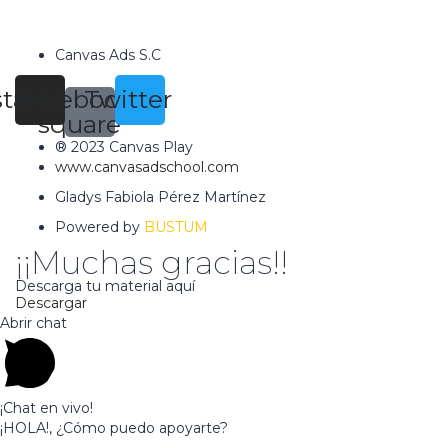
Canvas Ads S.C
stagram
Facebook-
Twitter
square
® 2023 Canvas Play
www.canvasadschool.com
Gladys Fabiola Pérez Martínez
Powered by
BUSTUM
¡¡Muchas gracias!!
Descarga tu material aquí
Descargar
Abrir chat
¡Chat en vivo!
¡HOLA!, ¿Cómo puedo apoyarte?