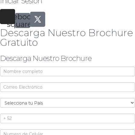
Iniciar Sesión
tagram
Facebook-
square
Descarga Nuestro Brochure
Gratuito
Descarga Nuestro Brochure
Brochure