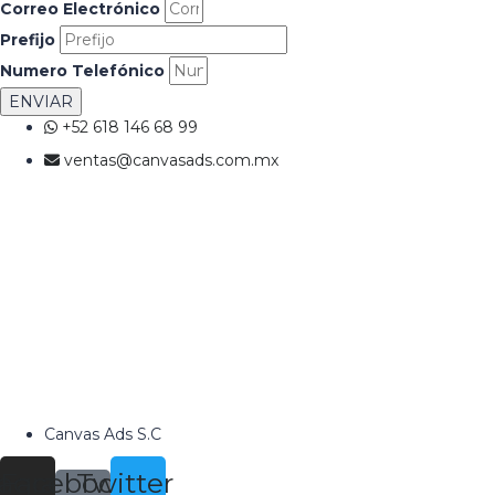
Correo Electrónico
Prefijo
Numero Telefónico
ENVIAR
+52 618 146 68 99
ventas@canvasads.com.mx
Canvas Ads S.C
tagram
Facebook-
Twitter