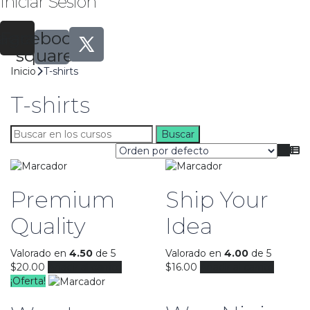
Iniciar Sesión
tagram
Facebook-
square
Inicio
T-shirts
T-shirts
Buscar
por:
Premium
Ship Your
Quality
Idea
Valorado en
4.50
de 5
Valorado en
4.00
de 5
$
20.00
Añadir al carrito
$
16.00
Añadir al carrito
¡Oferta!