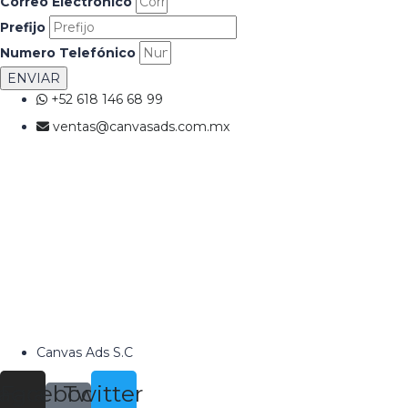
Correo Electrónico
Prefijo
Numero Telefónico
ENVIAR
+52 618 146 68 99
ventas@canvasads.com.mx
Canvas Ads S.C
tagram
Facebook-
Twitter