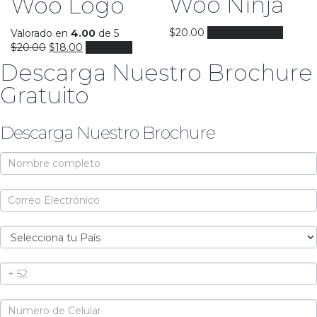
Woo Ninja
Woo Logo
$
20.00
Añadir al carrito
Valorado en
4.00
de 5
$
20.00
$
18.00
Leer más
Descarga Nuestro Brochure
Gratuito
Descarga Nuestro Brochure
Brochure