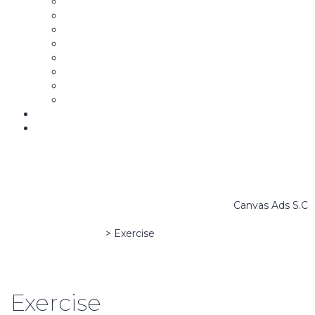
Aspirantes y Candidatos
Estrategia y Mensaje Político
Campañas Políticas
Community Manager para la Política
Comunicación Gubernamental
Marketing y Comunicación Política Digital
War Room
La Campaña B
Biblioteca
Bolsa de trabajo
Canvas Ads S.C
Canvas Ads School
>
Exercise
Exercise