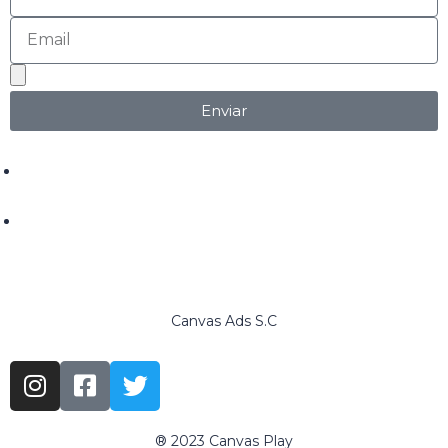
Enviar
+52 618 146 68 99
ventas@canvasads.com.mx
Canvas Ads S.C
® 2023 Canvas Play