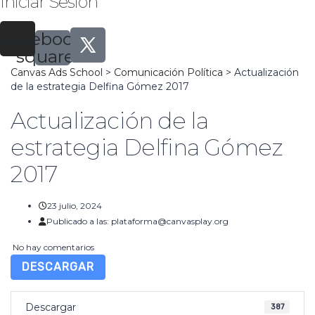
Iniciar Sesión
tagram
Facebook-
square
Canvas Ads School
>
Comunicación Política
>
Actualización
de la estrategia Delfina Gómez 2017
Actualización de la
estrategia Delfina Gómez
2017
23 julio, 2024
Publicado a las:
plataforma@canvasplay.org
No hay comentarios
DESCARGAR
Descargar
387