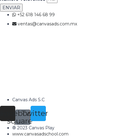
ENVIAR
+52 618 146 68 99
ventas@canvasads.com.mx
Canvas Ads S.C
tagram
Facebook-
Twitter
square
® 2023 Canvas Play
www.canvasadschool.com