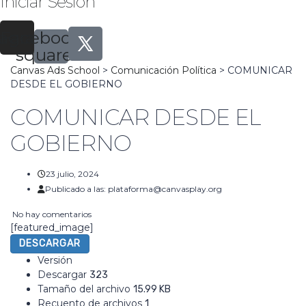
Iniciar Sesión
tagram
Facebook-
square
Canvas Ads School
>
Comunicación Política
>
COMUNICAR
DESDE EL GOBIERNO
COMUNICAR DESDE EL
GOBIERNO
23 julio, 2024
Publicado a las:
plataforma@canvasplay.org
No hay comentarios
[featured_image]
DESCARGAR
Versión
Descargar
323
Tamaño del archivo
15.99 KB
Recuento de archivos
1