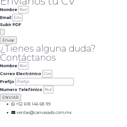
Envíanos tu CV
Nombre
Email
Subir PDF
Enviar
¿Tienes alguna duda?
Contáctanos
Nombre
Correo Electrónico
Prefijo
Numero Telefónico
ENVIAR
+52 618 146 68 99
ventas@canvasads.com.mx