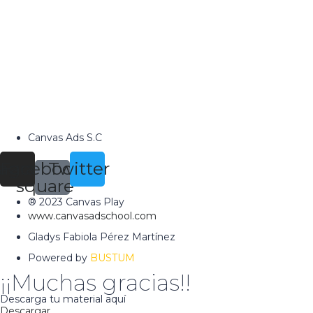
Canvas Ads S.C
tagram
Facebook-
Twitter
square
® 2023 Canvas Play
www.canvasadschool.com
Gladys Fabiola Pérez Martínez
Powered by
BUSTUM
¡¡Muchas gracias!!
Descarga tu material aquí
Descargar