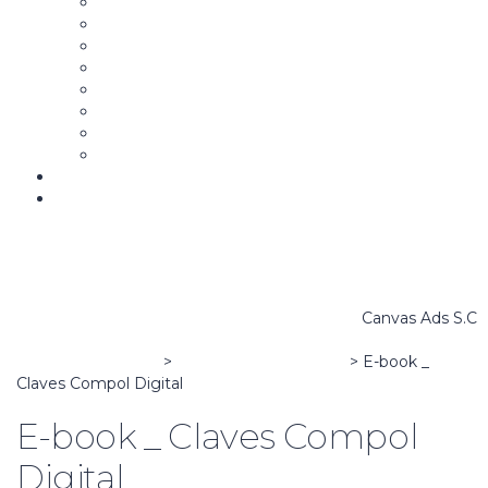
Aspirantes y Candidatos
Estrategia y Mensaje Político
Campañas Políticas
Community Manager para la Política
Comunicación Gubernamental
Marketing y Comunicación Política Digital
War Room
La Campaña B
Biblioteca
Bolsa de trabajo
Canvas Ads S.C
Canvas Ads School
>
Comunicación Política
>
E-book _
Claves Compol Digital
E-book _ Claves Compol
Digital