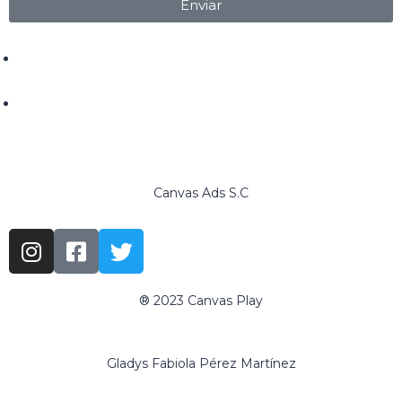
Enviar
+52 618 146 68 99
ventas@canvasads.com.mx
Canvas Ads S.C
® 2023 Canvas Play
www.canvasadschool.com
Gladys Fabiola Pérez Martínez