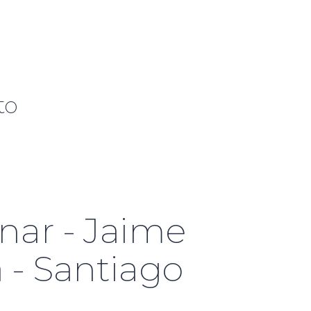
to
anar - Jaime
 - Santiago