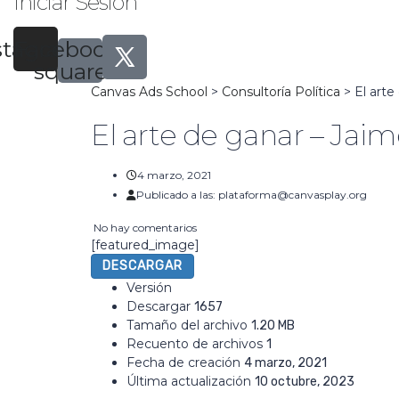
Iniciar Sesión
stagram
Facebook-
square
Canvas Ads School
>
Consultoría Política
>
El art
El arte de ganar – Jai
4 marzo, 2021
Publicado a las:
plataforma@canvasplay.org
No hay comentarios
[featured_image]
DESCARGAR
Versión
Descargar
1657
Tamaño del archivo
1.20 MB
Recuento de archivos
1
Fecha de creación
4 marzo, 2021
Última actualización
10 octubre, 2023