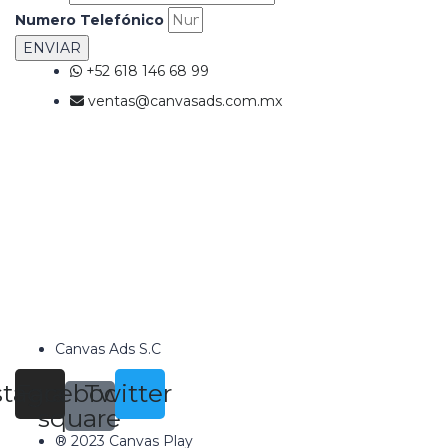
Numero Telefónico
ENVIAR
+52 618 146 68 99
ventas@canvasads.com.mx
Canvas Ads S.C
stagram
Facebook-
Twitter
square
® 2023 Canvas Play