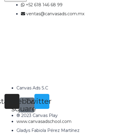
+52 618 146 68 99
ventas@canvasads.com.mx
Canvas Ads S.C
stagram
Facebook-
Twitter
square
® 2023 Canvas Play
www.canvasadschool.com
Gladys Fabiola Pérez Martínez