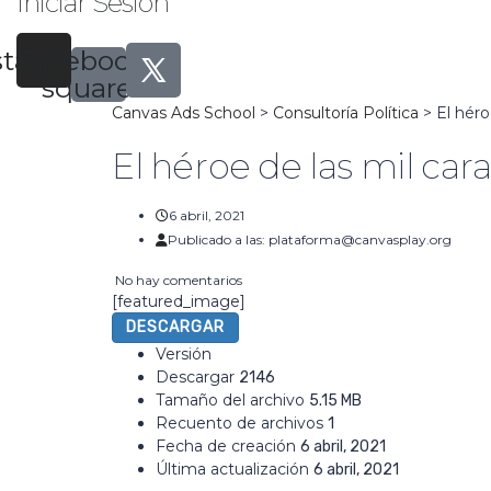
Iniciar Sesión
stagram
Facebook-
square
Canvas Ads School
>
Consultoría Política
>
El héro
El héroe de las mil ca
6 abril, 2021
Publicado a las:
plataforma@canvasplay.org
No hay comentarios
[featured_image]
DESCARGAR
Versión
Descargar
2146
Tamaño del archivo
5.15 MB
Recuento de archivos
1
Fecha de creación
6 abril, 2021
Última actualización
6 abril, 2021