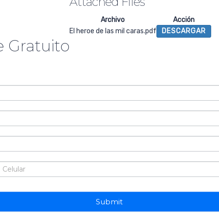
Attached Files
Archivo
Acción
El heroe de las mil caras.pdf
DESCARGAR
 Gratuito
Submit