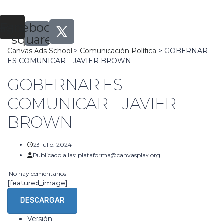
tagram
Facebook-
square
Canvas Ads School
>
Comunicación Política
>
GOBERNAR
ES COMUNICAR – JAVIER BROWN
GOBERNAR ES
COMUNICAR – JAVIER
BROWN
23 julio, 2024
Publicado a las:
plataforma@canvasplay.org
No hay comentarios
[featured_image]
DESCARGAR
Versión