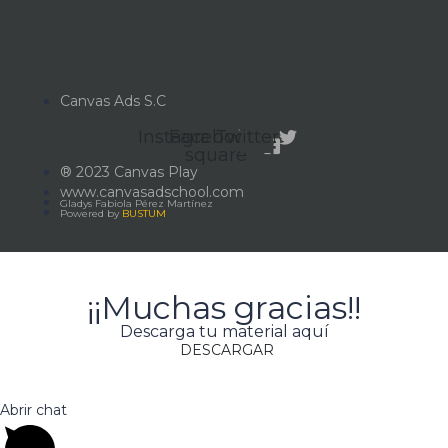
Canvas Ads S.C
Instagram
Facebook-
Twitter
square
® 2023 Canvas Play
www.canvasadschool.com
Gladys Fabiola Pérez Martínez
Powered by
BUSTUM
¡¡Muchas gracias!!
Descarga tu material aquí
DESCARGAR
Abrir chat