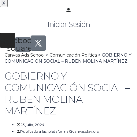
X
Iniciar Sesión
tagram
Facebook-
square
Canvas Ads School
>
Comunicación Política
>
GOBIERNO Y
COMUNICACIÓN SOCIAL – RUBEN MOLINA MARTÍNEZ
GOBIERNO Y
COMUNICACIÓN SOCIAL –
RUBEN MOLINA
MARTÍNEZ
23 julio, 2024
Publicado a las:
plataforma@canvasplay.org