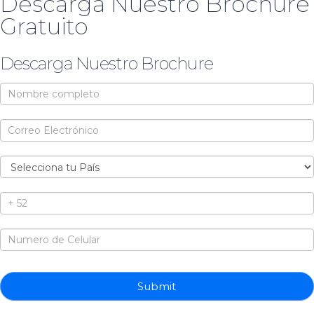
Descarga Nuestro Brochure
Gratuito
Descarga Nuestro Brochure
Brochure
Submit