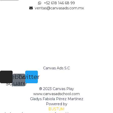
+52 618 146 68 99
ventas@canvasads.com.mx
Canvas Ads S.C
tagram
Facebook-
Twitter
square
® 2023 Canvas Play
www.canvasadschool.com
Gladys Fabiola Pérez Martínez
Powered by
BUSTUM