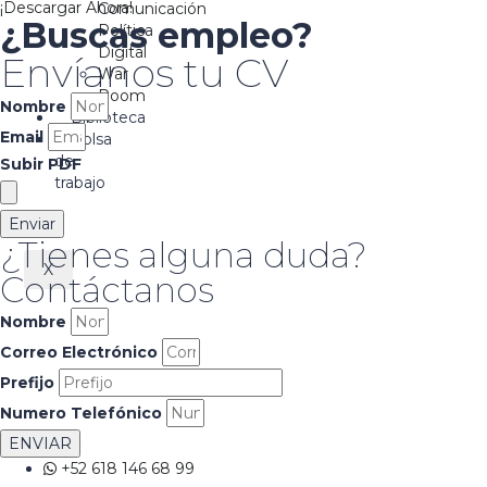
¡Descargar Ahora!
Comunicación
¿Buscas empleo?
Política
Digital
Envíanos tu CV
War
Room
Nombre
Biblioteca
Email
Bolsa
de
Subir PDF
trabajo
Enviar
¿Tienes alguna duda?
X
Contáctanos
Nombre
Correo Electrónico
Prefijo
Numero Telefónico
ENVIAR
+52 618 146 68 99