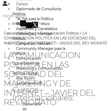
Cursos
Diplomado de Consultoría
Política
Iniciar Sesión
Tik Tok para la Política
Instagram
Facebook-
Storytelling Político
square
Aspirantes y Candidatos
Canvas Ads School
>
Comunicación Política
>
LA
Estrategia y Mensaje
COMUNICACION POLITICA EN LAS SOCIEDAD DEL
Político
MARKETING Y DE INTERNET – JAVIER DEL REY MORATÓ
Campañas Políticas
Community Manager para la
LA COMUNICACION
Política
Comunicación
POLITICA EN LAS
Gubernamental
Marketing y Comunicación
SOCIEDAD DEL
Política Digital
War Room
MARKETING Y DE
La Campaña B
Cursos
INTERNET – JAVIER DEL
Internacionales:
REY MORATÓ
Diplomado
de