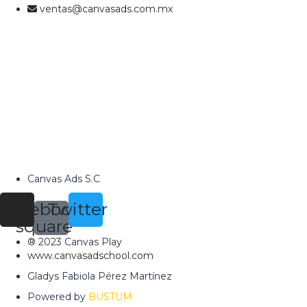
ventas@canvasads.com.mx
Canvas Ads S.C
tagram
Facebook-
Twitter
square
® 2023 Canvas Play
www.canvasadschool.com
Gladys Fabiola Pérez Martínez
Powered by
BUSTUM