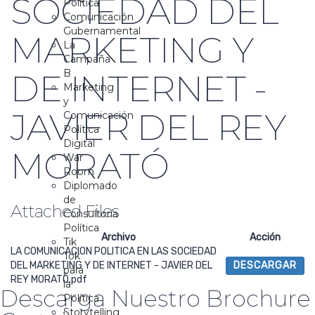
SOCIEDAD DEL
Política
Comunicación
Gubernamental
MARKETING Y
La
Campaña
B
DE INTERNET -
Marketing
y
JAVIER DEL REY
Comunicación
Política
Digital
MORATÓ
War
Room
Diplomado
de
Attached Files
Consultoría
Política
Archivo
Acción
Tik
LA COMUNICACION POLITICA EN LAS SOCIEDAD
Tok
DEL MARKETING Y DE INTERNET - JAVIER DEL
DESCARGAR
para
REY MORATÓ.pdf
la
Descarga Nuestro Brochure
Política
Storytelling