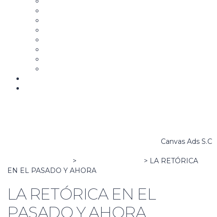
Aspirantes y Candidatos
Estrategia y Mensaje Político
Campañas Políticas
Community Manager para la Política
Comunicación Gubernamental
Marketing y Comunicación Política Digital
War Room
La Campaña B
Biblioteca
Bolsa de trabajo
Canvas Ads S.C
Canvas Ads School
>
Política y Sociedad
>
LA RETÓRICA
EN EL PASADO Y AHORA
LA RETÓRICA EN EL
PASADO Y AHORA