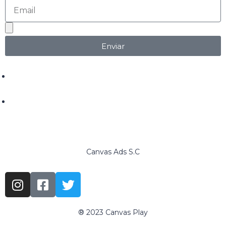
Enviar
+52 618 146 68 99
ventas@canvasads.com.mx
Canvas Ads S.C
® 2023 Canvas Play
www.canvasadschool.com