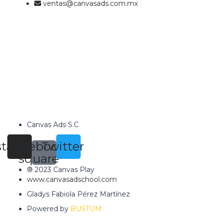
ventas@canvasads.com.mx
Canvas Ads S.C
stagram
Facebook-
Twitter
square
® 2023 Canvas Play
www.canvasadschool.com
Gladys Fabiola Pérez Martínez
Powered by
BUSTUM