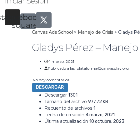
Iniciar Sesión
stagram
Facebook-
square
Canvas Ads School
>
Manejo de Crisis
>
Gladys Pé
Gladys Pérez – Manejo 
4 marzo, 2021
Publicado a las:
plataforma@canvasplay.org
No hay comentarios
DESCARGAR
Descargar
1301
Tamaño del archivo
977.72 KB
Recuento de archivos
1
Fecha de creación
4 marzo, 2021
Última actualización
10 octubre, 2023