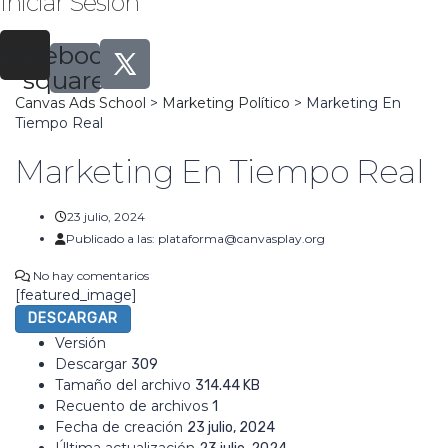
Iniciar Sesión
tagram
Facebook-
square
Canvas Ads School
>
Marketing Político
>
Marketing En
Tiempo Real
Marketing En Tiempo Real
23 julio, 2024
Publicado a las:
plataforma@canvasplay.org
No hay comentarios
[featured_image]
DESCARGAR
Versión
Descargar
309
Tamaño del archivo
314.44 KB
Recuento de archivos
1
Fecha de creación
23 julio, 2024
Última actualización