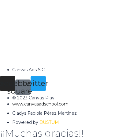
Canvas Ads S.C
tagram
Facebook-
Twitter
square
® 2023 Canvas Play
www.canvasadschool.com
Gladys Fabiola Pérez Martínez
Powered by
BUSTUM
¡¡Muchas gracias!!