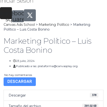
Iniciar Sesión
tagram
Facebook-
square
Canvas Ads School
>
Marketing Político
>
Marketing
Político – Luis Costa Bonino
Marketing Político – Luis
Costa Bonino
23 julio, 2024
Publicado a las:
plataforma@canvasplay.org
No hay comentarios
DESCARGAR
Descargar
378
Tamaño del archivo
381.02 KB