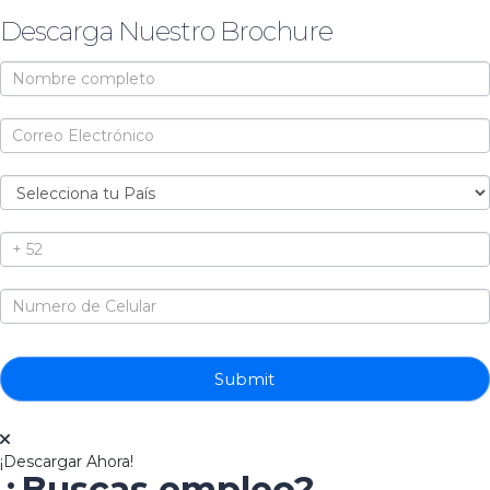
Descarga Nuestro Brochure
Brochure
Submit
¡Descargar Ahora!
¿Buscas empleo?