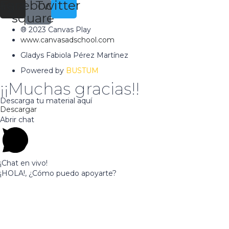
tagram
Facebook-
Twitter
square
® 2023 Canvas Play
www.canvasadschool.com
Gladys Fabiola Pérez Martínez
Powered by
BUSTUM
¡¡Muchas gracias!!
Descarga tu material aquí
Descargar
Abrir chat
¡Chat en vivo!
¡HOLA!, ¿Cómo puedo apoyarte?