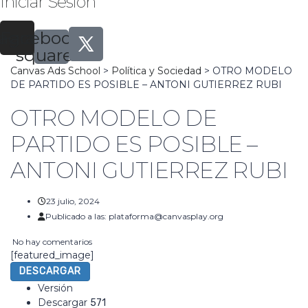
Iniciar Sesión
tagram
Facebook-
square
Canvas Ads School
>
Política y Sociedad
>
OTRO MODELO
DE PARTIDO ES POSIBLE – ANTONI GUTIERREZ RUBI
OTRO MODELO DE
PARTIDO ES POSIBLE –
ANTONI GUTIERREZ RUBI
23 julio, 2024
Publicado a las:
plataforma@canvasplay.org
No hay comentarios
[featured_image]
DESCARGAR
Versión
Descargar
571