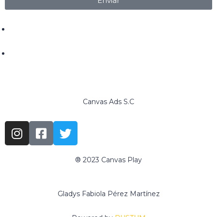
Enviar
+52 618 146 68 99
ventas@canvasads.com.mx
Canvas Ads S.C
® 2023 Canvas Play
www.canvasadschool.com
Gladys Fabiola Pérez Martínez