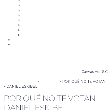
Aspirantes y Candidatos
Estrategia y Mensaje Político
Campañas Políticas
Community Manager para la Política
Comunicación Gubernamental
Marketing y Comunicación Política Digital
War Room
La Campaña B
Biblioteca
Bolsa de trabajo
Canvas Ads S.C
Canvas Ads School
>
Elecciones
>
POR QUÉ NO TE VOTAN
– DANIEL ESKIBEL
POR QUÉ NO TE VOTAN –
DANIEL ESKIBEL