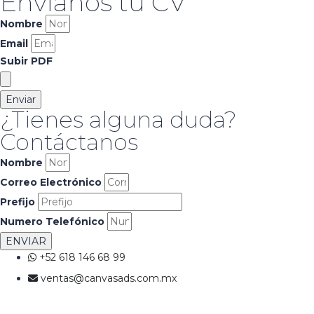
Envíanos tu CV
Nombre
Email
Subir PDF
Enviar
¿Tienes alguna duda?
Contáctanos
Nombre
Correo Electrónico
Prefijo
Numero Telefónico
ENVIAR
+52 618 146 68 99
ventas@canvasads.com.mx