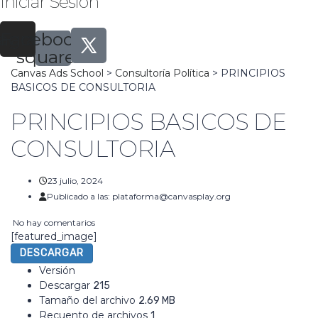
Iniciar Sesión
tagram
Facebook-
square
Canvas Ads School
>
Consultoría Política
>
PRINCIPIOS
BASICOS DE CONSULTORIA
PRINCIPIOS BASICOS DE
CONSULTORIA
23 julio, 2024
Publicado a las:
plataforma@canvasplay.org
No hay comentarios
[featured_image]
DESCARGAR
Versión
Descargar
215
Tamaño del archivo
2.69 MB
Recuento de archivos
1