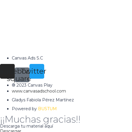
Canvas Ads S.C
tagram
Facebook-
Twitter
square
® 2023 Canvas Play
www.canvasadschool.com
Gladys Fabiola Pérez Martínez
Powered by
BUSTUM
¡¡Muchas gracias!!
Descarga tu material aquí
Descargar