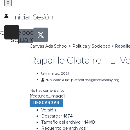
X
Iniciar Sesión
stagram
Facebook-
square
Canvas Ads School
>
Política y Sociedad
>
Rapaill
Rapaille Clotaire – El 
4 marzo, 2021
Publicado a las:
plataforma@canvasplay.org
No hay comentarios
[featured_image]
DESCARGAR
Versión
Descargar
1674
Tamaño del archivo
1.14 MB
Recuento de archivos
1