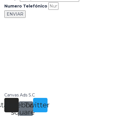
Numero Telefónico
ENVIAR
Canvas Ads S.C
stagram
Facebook-
Twitter
square