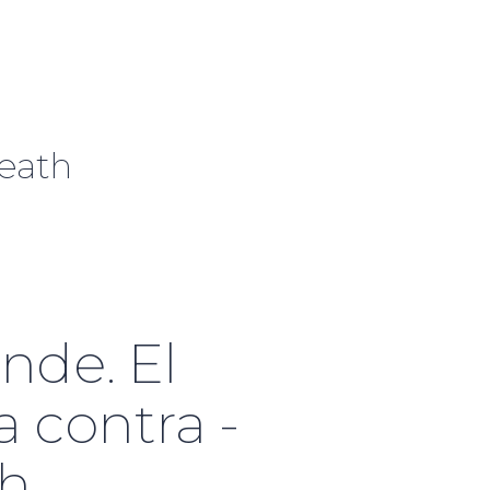
Heath
nde. El
a contra -
th