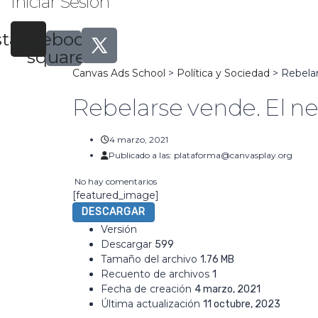
Iniciar Sesión
stagram
Facebook-
square
Canvas Ads School
>
Política y Sociedad
>
Rebelar
Rebelarse vende. El ne
4 marzo, 2021
Publicado a las:
plataforma@canvasplay.org
No hay comentarios
[featured_image]
DESCARGAR
Versión
Descargar
599
Tamaño del archivo
1.76 MB
Recuento de archivos
1
Fecha de creación
4 marzo, 2021
Última actualización
11 octubre, 2023