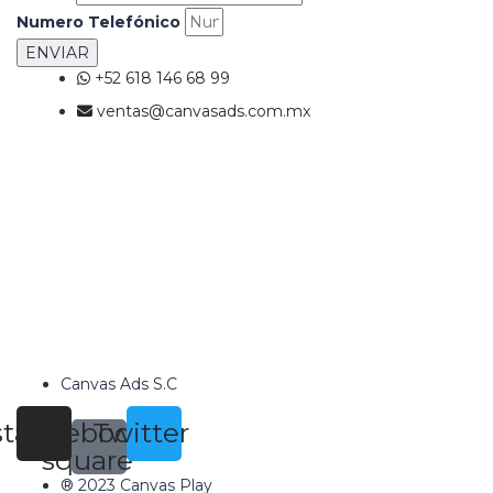
Numero Telefónico
ENVIAR
+52 618 146 68 99
ventas@canvasads.com.mx
Canvas Ads S.C
stagram
Facebook-
Twitter
square
® 2023 Canvas Play