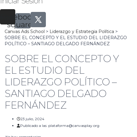
Iniciar Sesión
tagram
Facebook-
square
Canvas Ads School
>
Liderazgo y Estrategia Política
>
SOBRE EL CONCEPTO Y EL ESTUDIO DEL LIDERAZGO
POLÍTICO – SANTIAGO DELGADO FERNÁNDEZ
SOBRE EL CONCEPTO Y
EL ESTUDIO DEL
LIDERAZGO POLÍTICO –
SANTIAGO DELGADO
FERNÁNDEZ
23 julio, 2024
Publicado a las:
plataforma@canvasplay.org
No hay comentarios