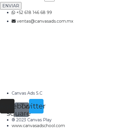
ENVIAR
+52 618 146 68 99
ventas@canvasads.com.mx
Canvas Ads S.C
tagram
Facebook-
Twitter
square
® 2023 Canvas Play
www.canvasadschool.com