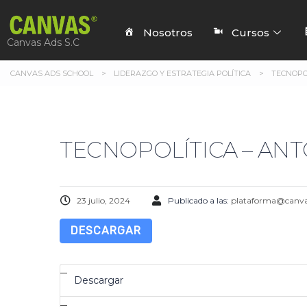
Nosotros
Cursos
Canvas Ads S.C
CANVAS ADS SCHOOL
>
LIDERAZGO Y ESTRATEGIA POLÍTICA
>
TECNOPOL
TECNOPOLÍTICA – AN
23 julio, 2024
Publicado a las:
plataforma@canva
DESCARGAR
Descargar