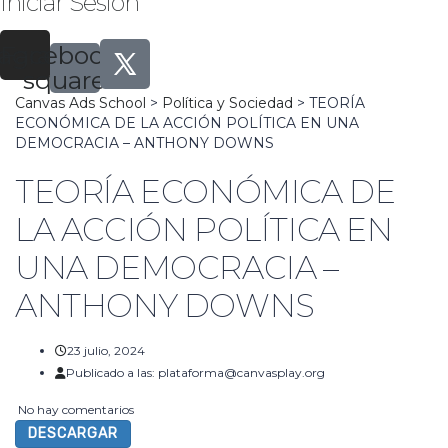
Iniciar Sesión
tagram
Facebook-
square
Canvas Ads School
>
Política y Sociedad
>
TEORÍA
ECONÓMICA DE LA ACCIÓN POLÍTICA EN UNA
DEMOCRACIA – ANTHONY DOWNS
TEORÍA ECONÓMICA DE
LA ACCIÓN POLÍTICA EN
UNA DEMOCRACIA –
ANTHONY DOWNS
23 julio, 2024
Publicado a las:
plataforma@canvasplay.org
No hay comentarios
DESCARGAR