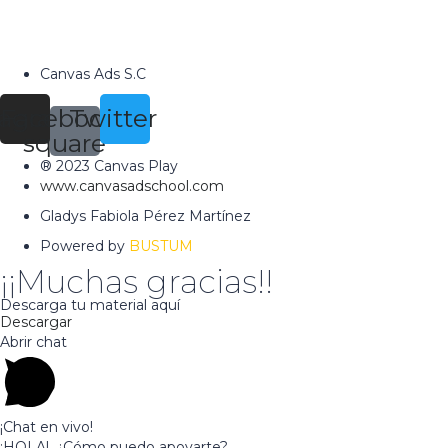
Canvas Ads S.C
tagram
Facebook-
Twitter
square
® 2023 Canvas Play
www.canvasadschool.com
Gladys Fabiola Pérez Martínez
Powered by
BUSTUM
¡¡Muchas gracias!!
Descarga tu material aquí
Descargar
Abrir chat
¡Chat en vivo!
¡HOLA!, ¿Cómo puedo apoyarte?