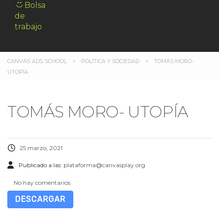
Bolsa
de
trabajo
CANVAS ADS SCHOOL
>
POLÍTICA Y SOCIEDAD
>
TOMÁS MORO-
UTOPÍA
TOMÁS MORO- UTOPÍA
25 marzo, 2021
Publicado a las:
plataforma@canvasplay.org
No hay comentarios
DESCARGAR